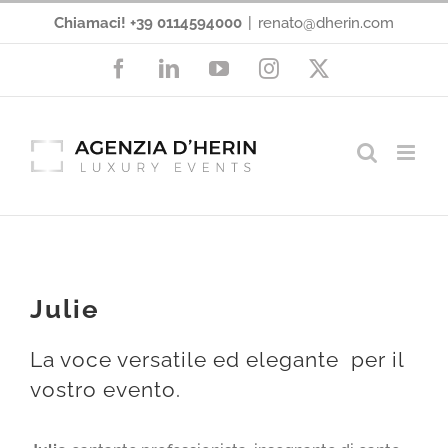
Salta
Chiamaci! +39 0114594000
|
renato@dherin.com
al
Facebook
LinkedIn
YouTube
Instagram
X
contenuto
Julie
La voce versatile ed elegante per il
vostro evento.