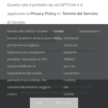
Questo sito è protetto da reCAPTCHA e si
applicano la
Privacy Policy
e i
Termini del Servizio
di Google.
Questo sito utilizza i Cookie
Cookie
.
Impostazioni
tecnici, analitici e di terze parti
Policy
Altrimenti
per fornire la migliore
clicca sul
* I campi contrassegnati con (*) sono obbligatori
esperienza di navigazione
pulsante
possibile. Cliccando su "OK",
"Rifiuta",
senza modificare le
per non
impostazioni dei cookie,
consentire
permetti il loro utilizzo. Per
l'utilizzo
© Copyright 2018 -
2026 | Agenzia D'Herin
Luxury Events
| P.IVA:
ulteriori informazioni, leggi la
dei
04653920019 |
Cookie Policy
|
Privacy Policy
|
Credits
nostra
Cookie.
Facebook
LinkedIn
YouTube
Instagram
X
OK
RIFIUTA