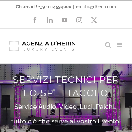
Salta
Chiamaci! +39 0114594000
|
renato@dherin.com
al
Facebook
LinkedIn
YouTube
Instagram
X
contenuto
SERVIZI TECNICI PER
LO SPETTACOLO
Service Audio, Video, Luci, Palchi...
tutto ciò che serve al Vostro Evento!