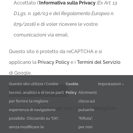
Accettato l’
Informativa sulla Privacy
(Ex Art. 13
D.Lgs. n. 196/03 e del Regolamento Europeo n.
679/2016)
e di voler ricevere le vostre
comunicazioni via email.
Questo sito è protetto da reCAPTCHA e si
applicano la
Privacy Policy
e i
Termini del Servizio
di Google.
Questo sito utilizza i Cookie
Cookie
.
Impostazioni
tecnici, analitici e di terze parti
Policy
Altrimenti
per fornire la migliore
clicca sul
* I campi contrassegnati con (*) sono obbligatori
esperienza di navigazione
pulsante
possibile. Cliccando su "OK",
"Rifiuta",
senza modificare le
per non