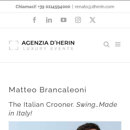
Salta
Chiamaci! +39 0114594000
|
renato@dherin.com
al
Facebook
LinkedIn
YouTube
Instagram
X
contenuto
Matteo Brancaleoni
The Italian Crooner.
Swing…Made
in Italy!