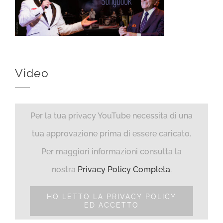
Video
Per la tua privacy YouTube necessita di una
tua approvazione prima di essere caricato.
Per maggiori informazioni consulta la
nostra
Privacy Policy Completa
.
HO LETTO LA PRIVACY POLICY
ED ACCETTO