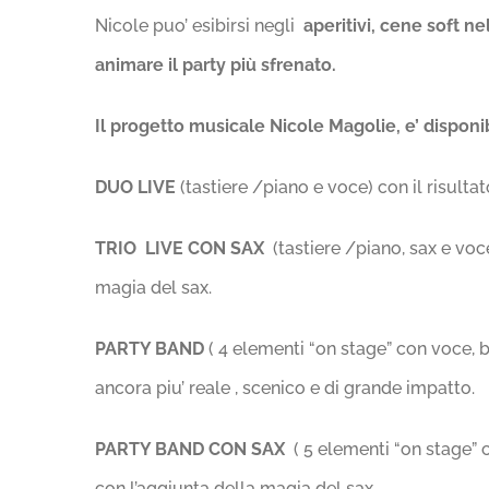
Nicole puo’ esibirsi negli
aperitivi, cene soft n
animare il party più sfrenato.
Il progetto musicale Nicole Magolie, e’ disponib
DUO LIVE
(tastiere /piano e voce) con il risulta
TRIO LIVE CON SAX
(tastiere /piano, sax e voce
magia del sax.
PARTY BAND
( 4 elementi “on stage” con voce, b
ancora piu’ reale , scenico e di grande impatto.
PARTY BAND CON SAX
( 5 elementi “on stage” c
con l’aggiunta della magia del sax.