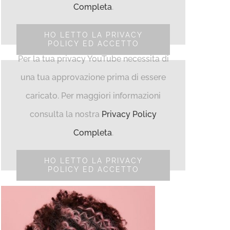
Completa
.
HO LETTO LA PRIVACY
POLICY ED ACCETTO
Per la tua privacy YouTube necessita di
una tua approvazione prima di essere
caricato. Per maggiori informazioni
consulta la nostra
Privacy Policy
Completa
.
HO LETTO LA PRIVACY
POLICY ED ACCETTO