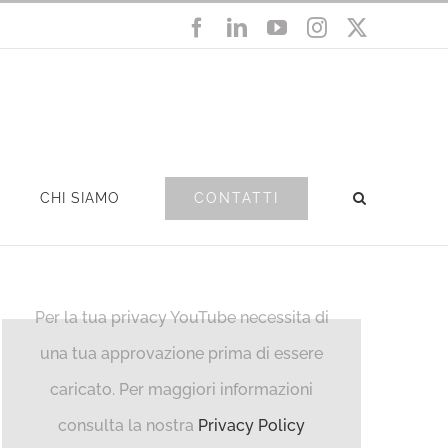
Facebook
LinkedIn
YouTube
Instagram
X
CONTATTI
CHI SIAMO
Per la tua privacy YouTube necessita di
una tua approvazione prima di essere
caricato. Per maggiori informazioni
consulta la nostra
Privacy Policy