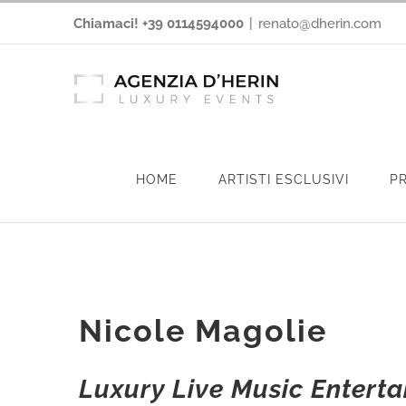
Salta
Chiamaci! +39 0114594000
|
renato@dherin.com
al
contenuto
HOME
ARTISTI ESCLUSIVI
P
Nicole Magolie
Luxury Live Music Entert