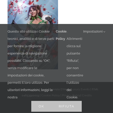
Questo sito utilizza i Cookie
Cookie
.
Impostazioni
tecnici, analitici e di terze parti
Policy
Altrimenti
per fornire la migliore
clicca sul
esperienza di navigazione
pulsante
possibile. Cliccando su "OK",
"Rifiuta",
senza modificare le
per non
impostazioni dei cookie,
consentire
permetti il loro utilizzo. Per
l'utilizzo
© Copyright 2018 -
2026 | Agenzia D'Herin
Luxury Events
| P.IVA:
ulteriori informazioni, leggi la
dei
04653920019 |
Cookie Policy
|
Privacy Policy
|
Credits
nostra
Cookie.
Facebook
LinkedIn
YouTube
Instagram
X
OK
RIFIUTA