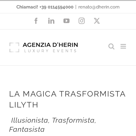
Salta
Chiamaci! +39 0114594000
|
renato@dherin.com
al
Facebook
LinkedIn
YouTube
Instagram
X
contenuto
LA MAGICA TRASFORMISTA
LILYTH
Illusionista, Trasformista,
Fantasista