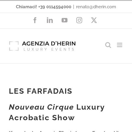
Salta
Chiamaci! +39 0114594000
|
renato@dherin.com
al
Facebook
LinkedIn
YouTube
Instagram
X
contenuto
LES FARFADAIS
Nouveau Cirque
Luxury
Acrobatic Show