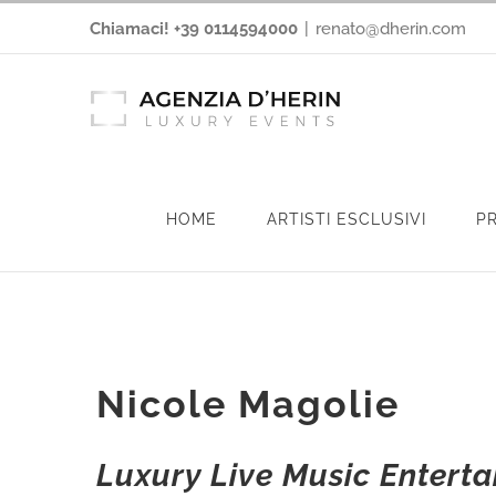
Salta
Chiamaci! +39 0114594000
|
renato@dherin.com
al
contenuto
HOME
ARTISTI ESCLUSIVI
P
Nicole Magolie
Luxury Live Music Entert