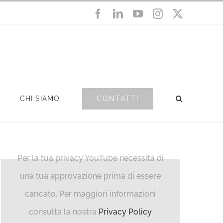
Facebook
LinkedIn
YouTube
Instagram
X
CONTATTI
CHI SIAMO
Per la tua privacy YouTube necessita di
una tua approvazione prima di essere
caricato. Per maggiori informazioni
consulta la nostra
Privacy Policy