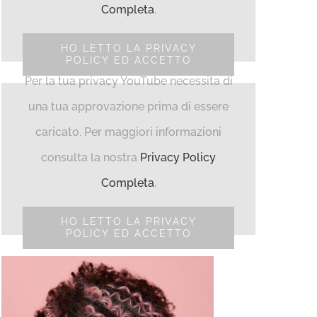
Completa
.
HO LETTO LA PRIVACY
POLICY ED ACCETTO
Per la tua privacy YouTube necessita di
una tua approvazione prima di essere
caricato. Per maggiori informazioni
consulta la nostra
Privacy Policy
Completa
.
HO LETTO LA PRIVACY
POLICY ED ACCETTO