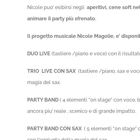
Nicole puo’ esibirsi negli
aperitivi, cene soft n
animare il party più sfrenato.
Il progetto musicale Nicole Magolie, e’ disponib
DUO LIVE
(tastiere /piano e voce) con il risulta
TRIO LIVE CON SAX
(tastiere /piano, sax e voce
magia del sax.
PARTY BAND
( 4 elementi “on stage” con voce, b
ancora piu’ reale , scenico e di grande impatto.
PARTY BAND CON SAX
( 5 elementi “on stage” c
con l’aggiunta della magia del sax.