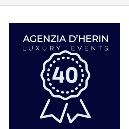
40 anni di attività per l’Agenzia D’Herin Luxury Events