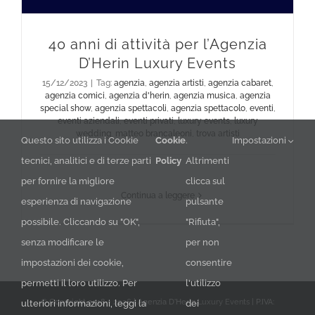
40 anni di attività per l’Agenzia
D’Herin Luxury Events
15/12/2023
|
Tag:
agenzia
,
agenzia artisti
,
agenzia cabaret
,
agenzia comici
,
agenzia d'herin
,
agenzia musica
,
agenzia
special show
,
agenzia spettacoli
,
agenzia spettacolo
,
eventi
,
eventi aziendali
,
eventi privati
,
luxury events
,
luxury
wedding
,
matteo brancaleoni
,
trova artisti
Questo sito utilizza i Cookie
Cookie
.
Impostazioni
tecnici, analitici e di terze parti
Policy
Altrimenti
per fornire la migliore
clicca sul
Continua a leggere
esperienza di navigazione
pulsante
possibile. Cliccando su "OK",
"Rifiuta",
senza modificare le
per non
impostazioni dei cookie,
consentire
permetti il loro utilizzo. Per
l'utilizzo
© Copyright 2018 -
2026 | Agenzia D'Herin
Luxury Events
| P.IVA:
ulteriori informazioni, leggi la
dei