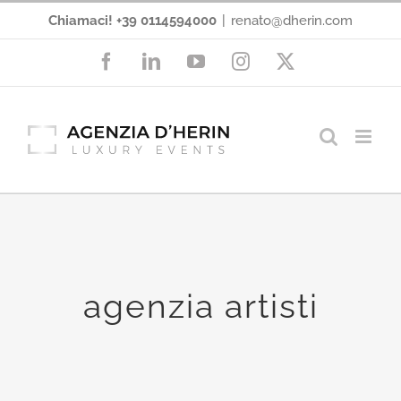
Salta
Chiamaci! +39 0114594000
|
renato@dherin.com
al
Facebook
LinkedIn
YouTube
Instagram
X
contenuto
agenzia artisti