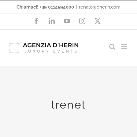
Salta
Chiamaci! +39 0114594000
|
renato@dherin.com
al
Facebook
LinkedIn
YouTube
Instagram
X
contenuto
trenet