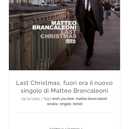
Last Christmas, fuori ora il nuovo singolo di Matteo Brancaleoni
Last Christmas, fuori ora il nuovo
singolo di Matteo Brancaleoni
23/11/2023
|
Tag:
i wish you love
,
matteo brancaleoni
,
sinatra
,
singolo
,
trenet