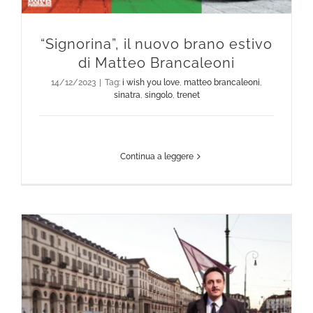
“Signorina”, il nuovo brano estivo
di Matteo Brancaleoni
14/12/2023
|
Tag:
i wish you love
,
matteo brancaleoni
,
sinatra
,
singolo
,
trenet
Continua a leggere