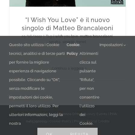
“I Wish You Love” è il nuovo
singolo di Matteo Brancaleoni
09/06/2022
|
Tag:
i wish you love
,
matteo brancaleoni
,
sinatra
,
singolo
,
trenet
Questo sito utilizza i Cookie
Cookie
.
Impostazioni
tecnici, analitici e di terze parti
Policy
Altrimenti
per fornire la migliore
clicca sul
Continua a leggere
esperienza di navigazione
pulsante
possibile. Cliccando su "OK",
"Rifiuta",
senza modificare le
per non
impostazioni dei cookie,
consentire
permetti il loro utilizzo. Per
l'utilizzo
© Copyright 2018 -
2026 | Agenzia D'Herin
Luxury Events
| P.IVA:
ulteriori informazioni, leggi la
dei
04653920019 |
Cookie Policy
|
Privacy Policy
|
Credits
nostra
Cookie.
Facebook
LinkedIn
YouTube
Instagram
X
OK
RIFIUTA